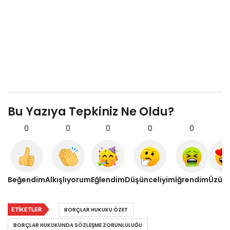
Bu Yazıya Tepkiniz Ne Oldu?
0
0
0
0
0
0
Beğendim
Alkışlıyorum
Eğlendim
Düşünceliyim
İğrendim
Üzül
ETIKETLER
BORÇLAR HUKUKU ÖZET
BORÇLAR HUKUKUNDA SÖZLEŞME ZORUNLULUĞU