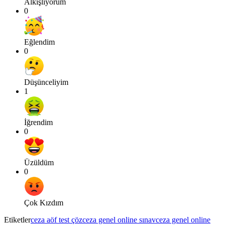
Alkışlıyorum
0
Eğlendim
0
Düşünceliyim
1
İğrendim
0
Üzüldüm
0
Çok Kızdım
Etiketler
ceza aöf test çöz
ceza genel online sınav
ceza genel online