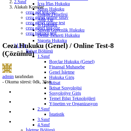
2.Sınıf
İcra İflas Hukuku
Alakalı Konular
Miras Hukuku
ceza aöf test çöz
Hukuk Felsefesi
ceza genel online sınav
Adli Tıp
ceza genel online test
İş Hukuku
ceza genel test çöz
Sosyal Güvenlik Hukuku
ceza hukuku test
Deniz Ticareti Hukuku
Sigorta Hukuku
Ceza Hukuku (Genel) / Online Test-8
İ.İ.B.F
İktisat Bölümü
(Çözümlü)
1.Sınıf
Borçlar Hukuku (Genel)
Finansal Muhasebe
Genel İşletme
admin
tarafından
Hukuka Giriş
-
Okuma süresi: 0dk, 36sn
İktisat
İktisat Sosyolojisi
Sosyolojiye Giriş
Temel Bilgi Teknolojileri
Yönetim ve Organizasyon
2.Sınıf
İstatistik
3.Sınıf
4.Sınıf
İşletme Bölümü