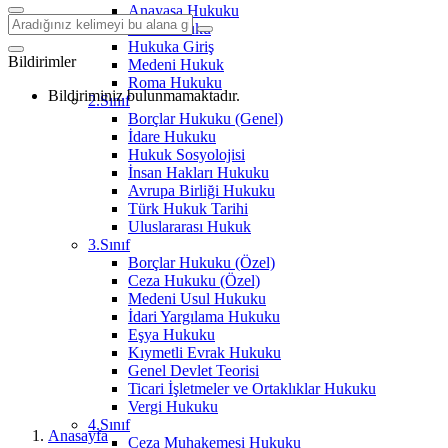
Anayasa Hukuku
Aile Hukuku
Hukuka Giriş
Bildirimler
Medeni Hukuk
Roma Hukuku
Bildiriminiz bulunmamaktadır.
2.Sınıf
Borçlar Hukuku (Genel)
İdare Hukuku
Hukuk Sosyolojisi
İnsan Hakları Hukuku
Avrupa Birliği Hukuku
Türk Hukuk Tarihi
Uluslararası Hukuk
3.Sınıf
Borçlar Hukuku (Özel)
Ceza Hukuku (Özel)
Medeni Usul Hukuku
İdari Yargılama Hukuku
Eşya Hukuku
Kıymetli Evrak Hukuku
Genel Devlet Teorisi
Ticari İşletmeler ve Ortaklıklar Hukuku
Vergi Hukuku
4.Sınıf
Anasayfa
Ceza Muhakemesi Hukuku