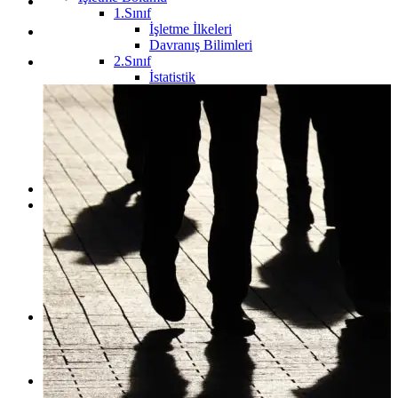
1.Sınıf
İşletme İlkeleri
Davranış Bilimleri
2.Sınıf
İstatistik
Mikro İktisat
Makro İktisat
3.Sınıf
4.Sınıf
Kamu Yönetimi Bölümü
Maliye Bölümü
Fakülteler
Çalışma Odaları
Hukuk Çalışma Odaları
1.Sınıf Çalışma Odası
2.Sınıf Çalışma Odası
3.Sınıf Çalışma Odası
4.Sınıf Çalışma Odası
ARABULUCULUK Çalışma Odası
Ders Notları
HUKUK
İKTİSAT
İŞLETME
Hukuk Kültür
Telegram Grupları