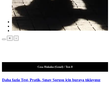
YouTube
Makaleler
Hukuk Terimleri
Kısa Hukuki Bilgiler
Dilekçeler
Hakkında
+
-
Ceza Hukuku (Genel)
/ Test-8
Daha fazla Test, Pratik, Sınav Sorusu için buraya tıklayınız