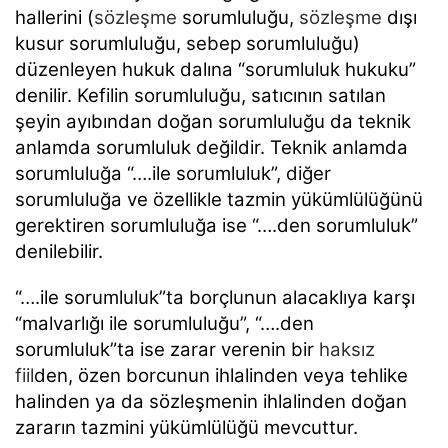
hallerini (
sözleşme
sorumluluğu,
sözleşme
dışı
kusur
sorumluluğu, sebep sorumluluğu)
düzenleyen hukuk dalına “sorumluluk hukuku”
denilir. Kefilin
sorumluluğu, satıcının satılan
şeyin ayıbından doğan sorumluluğu da teknik
anlamda sorumluluk değildir.
Teknik anlamda
sorumluluğa “….ile sorumluluk”, diğer
sorumluluğa ve özellikle tazmin yükümlülüğünü
gerektiren sorumluluğa ise “….den sorumluluk”
denilebilir.
“….ile sorumluluk”ta borçlunun alacaklıya karşı
“malvarlığı ile sorumluluğu”, “….den
sorumluluk”ta
ise zarar verenin bir
haksız
fiil
den, özen borcunun ihlalinden veya tehlike
halinden ya da sözleşmenin
ihlalinden doğan
zararın tazmini yükümlülüğü mevcuttur.