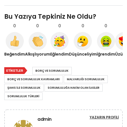
Bu Yazıya Tepkiniz Ne Oldu?
0
0
0
0
0
0
Beğendim
Alkışlıyorum
Eğlendim
Düşünceliyim
İğrendim
Üzül
ETIKETLER
BORÇ VE SORUMLULUK
BORÇ VE SORUMLULUK KAVRAMLARI
MALVARLIĞI SORUMLULUK
ŞAHIS ILE SORUMLULUK
SORUMLULUĞA HAKIM OLAN ILKELER
SORUMLULUK TÜRLERI
YAZARIN PROFILI
admin