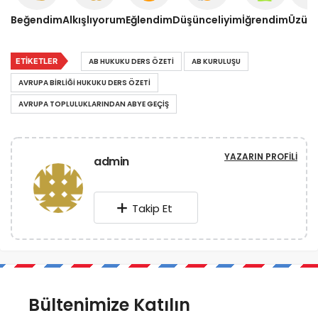
Beğendim
Alkışlıyorum
Eğlendim
Düşünceliyim
İğrendim
Üzül
ETIKETLER
AB HUKUKU DERS ÖZETI
AB KURULUŞU
AVRUPA BIRLIĞI HUKUKU DERS ÖZETI
AVRUPA TOPLULUKLARINDAN ABYE GEÇIŞ
YAZARIN PROFILI
admin
Takip Et
Bültenimize Katılın