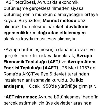
-AST tecrübesi, Avrupa’da ekonomik
bütünleşme gerçekleştirilmeden siyasal
bütünleşmenin mümkün olamayacağını ortaya
koydu. Bu yüzden,
Monnet metodu
baz
alınarak, bütünleşme hareketi
devletlerin
egemenliklerini doğrudan etkilemeyen
alanlara kaydırılması esas alınmıştır.
-Avrupa bütünleşmesi için daha mütevazı ve
gerçekli hedefler ortaya konularak,
Avrupa
Ekonomik Topluluğu (AET)
ve
Avrupa Atom
Enerjisi Topluluğu (AAET)
, 25 Mart 1957’de
Roma’da AKÇT’ye üye 6 devlet tarafından
imzalanan antlaşmayla kuruldu. Bu
ikiz
antlaşma,
1 Ocak 1958’de yürürlüğe girmiştir.
-AET’nin amacı:
Avrupa bütünleşmesi he
defi
ni
gerçekleştirmek için üye devletler arasında