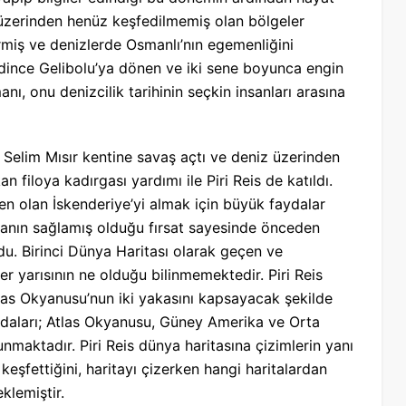
 üzerinden henüz keşfedilmemiş olan bölgeler
irmiş ve denizlerde Osmanlı’nın egemenliğini
edince Gelibolu’ya dönen ve iki sene boyunca engin
nı, onu denizcilik tarihinin seçkin insanları arasına
Selim Mısır kentine savaş açtı ve deniz üzerinden
 filoya kadırgası yardımı ile Piri Reis de katıldı.
den olan İskenderiye’yi almak için büyük faydalar
şmanın sağlamış olduğu fırsat sayesinde önceden
du. Birinci Dünya Haritası olarak geçen ve
r yarısının ne olduğu bilinmemektedir. Piri Reis
las Okyanusu’nun iki yakasını kapsayacak şekilde
n adaları; Atlas Okyanusu, Güney Amerika ve Orta
lunmaktadır. Piri Reis dünya haritasına çizimlerin yanı
n keşfettiğini, haritayı çizerken hangi haritalardan
klemiştir.