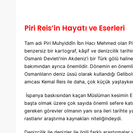
Piri Reis’in Hayatı ve Eserleri
Tam adı Piri Muhyiddîn İbn Hacı Mehmed olan Pir
benzersiz bir kartograf, kâşif ve denizcilik tarihi
Osmanlı Devleti’nin Akdeniz’i bir Türk gölü halin
bakımından ayrıca önemlidir. Dönemin en öneml
Osmanlıların deniz üssü olarak kullandığı Gelib
amcası Kemal Reis ile daha, çok küçük yaştayken 
İspanya baskısından kaçan Müslüman kesimin End
başta olmak üzere çok sayıda önemli sefere katıldı
gereken görevler olmanın yanı sıra ileri tarihte y
rastlanır araştırma kaynakları niteliğindeydi.
Denizcilik ile denizler ile ilgili farklı araştırma