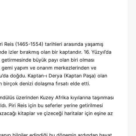
i Reis (1465-1554) tarihleri arasında yaşamış
nde izler bırakmış olan bir kaptandır. 16. Yüzyıl’da
e getirmesinde büyük payı olan biri olması
i gemi yapım ve onarım merkezlerinden ve
olu’da doğdu. Kaptan-ı Derya (Kaptan Paşa) olan
birçok denizi dolaşma fırsatı elde etti.
ülüs üzerinden Kuzey Afrika kıyılarına taşınması
. Piri Reis için bu seferler yerine getirilmesi
azacağı kitaplar ve çizeceği haritalar için eşine az
lar yapıp bilgiler edindiği bu dönemin ardından hayat