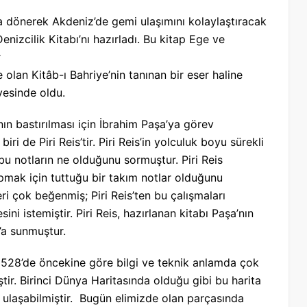
’ya dönerek Akdeniz’de gemi ulaşımını kolaylaştıracak
enizcilik Kitabı’nı hazırladı. Bu kitap Ege ve
r
olan Kitâb-ı Bahriye’nin tanınan bir eser haline
yesinde oldu.
nın bastırılması için İbrahim Paşa’ya görev
ri de Piri Reis’tir. Piri Reis’in yolculuk boyu sürekli
 bu notların ne olduğunu sormuştur. Piri Reis
pmak için tuttuğu bir takım notlar olduğunu
eri çok beğenmiş; Piri Reis’ten bu çalışmaları
i istemiştir. Piri Reis, hazırlanan kitabı Paşa’nın
’a sunmuştur.
a 1528’de öncekine göre bilgi ve teknik anlamda çok
ştir. Birinci Dünya Haritasında olduğu gibi bu harita
ulaşabilmiştir. Bugün elimizde olan parçasında