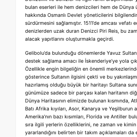
bulan eserleri ile hem denizcileri hem de Dünya
hakkında Osmanlı Devlet yöneticilerini bilgilend
sürdürmesini sağlamıştır. 1511’de amcası vefatı 
denizlerden uzak duran Denizci Piri Reis, bu zama
alacak yapıtlarını oluşturmakla geçirdi.
Gelibolu’da bulunduğu dönemlerde Yavuz Sultan 
destek sağlama amacı ile İskenderiye’ye yola çıkan
Özellikle engin bilgeliğin en önemli merkezlerin
gösterince Sultanın ilgisini çekti ve bu yakınla
hazırlamış olduğu büyük bir haritayı Sultana sun
günümüze sadece bir parçası kalan haritanın diğe
Dünya Haritasının elimizde bulunan kısmında, At
Batı Afrika kıyıları, Asor, Kanarya ve Yeşilburu
Amerika’nın bazı kısımları, Florida ve Antiller bu
sıra ilgili yerlerin özelliklerini, ne zaman ve kimi
yararlandığını belirten bir takım açıklamaları da e