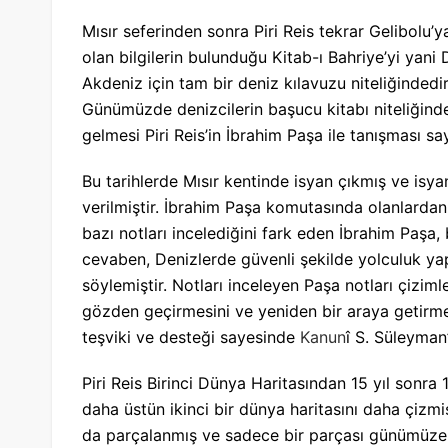
Mısır seferinden sonra Piri Reis tekrar Gelibolu
olan bilgilerin bulunduğu Kitab-ı Bahriye’yi yani D
Akdeniz için tam bir deniz kılavuzu niteliğindedi
Günümüzde denizcilerin başucu kitabı niteliğinde 
gelmesi Piri Reis’in İbrahim Paşa ile tanışması sa
Bu tarihlerde Mısır kentinde isyan çıkmış ve isya
verilmiştir. İbrahim Paşa komutasında olanlardan bi
bazı notları incelediğini fark eden İbrahim Paşa,
cevaben, Denizlerde güvenli şekilde yolculuk ya
söylemiştir. Notları inceleyen Paşa notları çiziml
gözden geçirmesini ve yeniden bir araya getirmesin
teşviki ve desteği sayesinde
Kanun
î S. Süleyman
Piri Reis Birinci Dünya Haritasından 15 yıl sonr
daha üstün ikinci bir dünya haritasını daha çizmi
da parçalanmış ve sadece bir parçası günümüze 