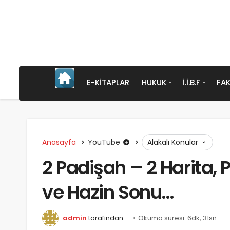
E-KITAPLAR
HUKUK
İ.İ.B.F
FAK
Anasayfa
YouTube
Alakalı Konular
2 Padişah – 2 Harita, P
ve Hazin Sonu…
admin
tarafından
-
Okuma süresi: 6dk, 31sn