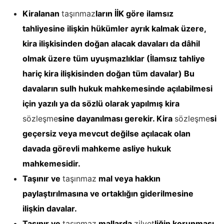
Kiralanan
taşınmaz
ların İİK göre ilamsız
tahliyesine ilişkin hükümler ayrık kalmak üzere,
kira ilişkisinden doğan alacak davaları da dâhil
olmak üzere tüm uyuşmazlıklar (İlamsız tahliye
hariç kira ilişkisinden doğan tüm davalar) Bu
davaların sulh hukuk mahkemesinde açılabilmesi
için yazılı ya da sözlü olarak yapılmış kira
sözleşme
sine dayanılması gerekir. Kira
sözleşme
si
geçersiz veya mevcut değilse açılacak olan
davada görevli mahkeme asliye hukuk
mahkemesidir.
Taşınır ve
taşınmaz
mal veya hakkın
paylaştırılmasına ve ortaklığın giderilmesine
ilişkin davalar.
Taşınır ve
taşınmaz
mallarda
zilyet
liğin korunması