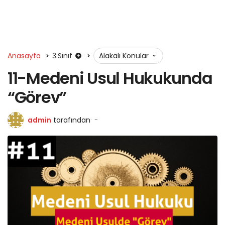
Anasayfa
3.Sınıf
Alakalı Konular
11-Medeni Usul Hukukunda
“Görev”
admin
tarafından
-