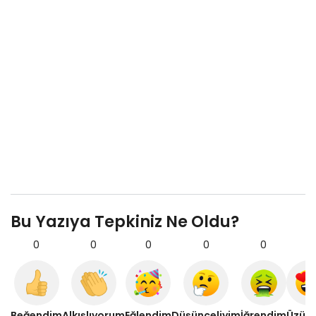
Bu Yazıya Tepkiniz Ne Oldu?
0
0
0
0
0
0
Beğendim
Alkışlıyorum
Eğlendim
Düşünceliyim
İğrendim
Üzül