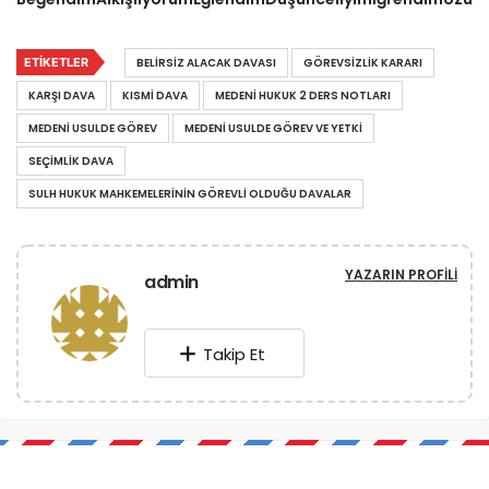
ETIKETLER
BELIRSIZ ALACAK DAVASI
GÖREVSIZLIK KARARI
KARŞI DAVA
KISMI DAVA
MEDENI HUKUK 2 DERS NOTLARI
MEDENI USULDE GÖREV
MEDENI USULDE GÖREV VE YETKI
SEÇIMLIK DAVA
SULH HUKUK MAHKEMELERININ GÖREVLI OLDUĞU DAVALAR
YAZARIN PROFILI
admin
Takip Et