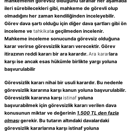
mahkemenin görevsiz olduğunu taraflar her aşamada
ileri sürebilecekleri gibi, mahkeme de görevli olup
olmadığını her zaman kendiliğinden inceleyebilir.
Görev dava şartı olduğu için diğer dava şartları gibi ön
inceleme ve
tahkikat
a geçilmeden incelenir.
Mahkeme inceleme sonucunda görevsiz olduğuna
karar verirse görevsizlik kararı verecektir. Görev
itirazının reddi kararı bir ara karardır.
Ara karar
lara
karşı ise ancak esas hükümle birlikte yargı yoluna
başvurulabilir
Görevsizlik kararı nihai bir usuli karardır. Bu nedenle
görevsizlik kararına karşı kanun yoluna başvurulabilir.
Görevsizlik kararına karşı
istinaf
yoluna
başvurabilmek için görevsizlik kararı verilen dava
konusunun miktar ve değerinin
1.500 TL den fazla
olması
gerekir. Bu tutarın altındaki davalardaki
görevsizlik kararlarına karşı istinaf yoluna