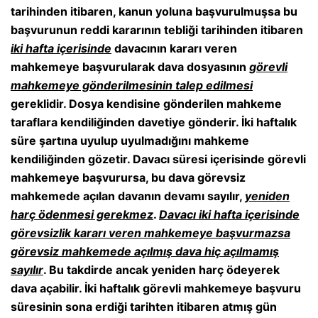
tarihinden itibaren, kanun yoluna başvurulmuşsa bu
başvurunun reddi kararının tebliği tarihinden itibaren
iki hafta içerisinde
davacının kararı veren
mahkemeye başvurularak dava dosyasının
görevli
mahkemeye gönderilmesinin talep edilmesi
gereklidir. Dosya kendisine gönderilen mahkeme
taraflara kendiliğinden davetiye gönderir. İki haftalık
süre şartına uyulup uyulmadığını mahkeme
kendiliğinden gözetir. Davacı süresi içerisinde görevli
mahkemeye başvurursa, bu dava görevsiz
mahkemede açılan davanın devamı sayılır,
yeniden
harç ödenmesi gerekmez
.
Davacı iki hafta içerisinde
görevsizlik kararı veren mahkemeye başvurmazsa
görevsiz mahkemede açılmış dava hiç açılmamış
sayılır
. Bu takdirde ancak yeniden harç ödeyerek
dava açabilir. İki haftalık görevli mahkemeye başvuru
süresinin sona erdiği tarihten itibaren atmış gün