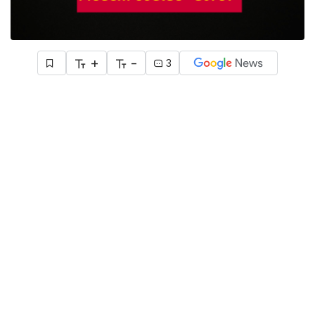
+
-
3