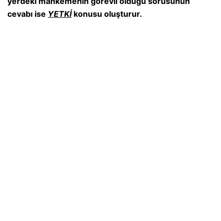
yerdeki mahkemenin görevli olduğu sorusunun
cevabı ise
YETKİ
konusu oluşturur.